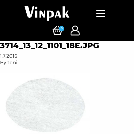
0
3714_13_12_1101_18E.JPG
1.7.2016
By
toni