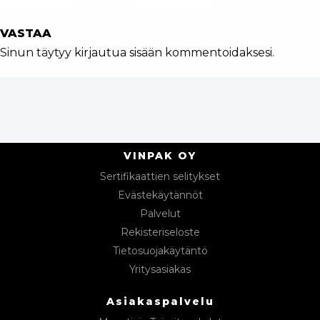
VASTAA
Sinun täytyy
kirjautua sisään
kommentoidaksesi.
VINPAK OY
Sertifikaattien selitykset
Evästekäytännöt
Palvelut
Rekisteriseloste
Tietosuojakäytäntö
Yritysasiakas
Asiakaspalvelu