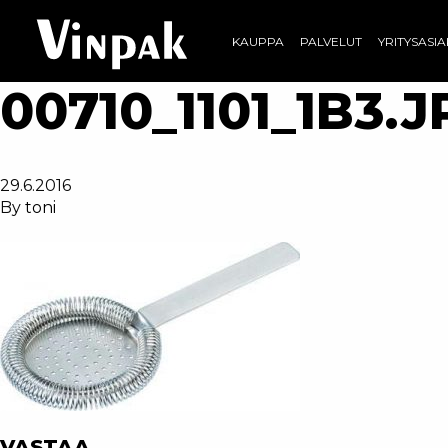
KAUPPA
PALVELUT
YRITYSASI
00710_1101_1B3.J
29.6.2016
By
toni
VASTAA