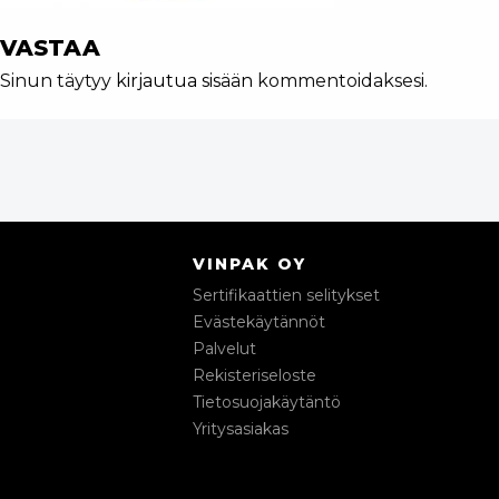
VASTAA
Sinun täytyy
kirjautua sisään
kommentoidaksesi.
VINPAK OY
Sertifikaattien selitykset
Evästekäytännöt
Palvelut
Rekisteriseloste
Tietosuojakäytäntö
Yritysasiakas