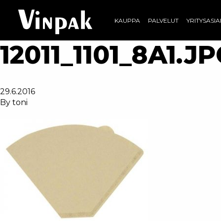
KAUPPA
PALVELUT
YRITYSASI
12011_1101_8A1.J
29.6.2016
By
toni