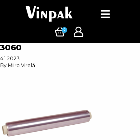
0
3060
4.1.2023
By
Miiro Virelä