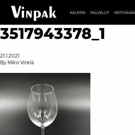
KAUPPA
PALVELUT
YRITYSASI
3517943378_1
21.1.2021
By
Miiro Virelä