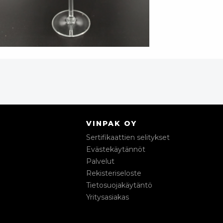
VINPAK OY
Sertifikaattien selitykset
Evästekäytännöt
Palvelut
Rekisteriseloste
Tietosuojakäytäntö
Yritysasiakas