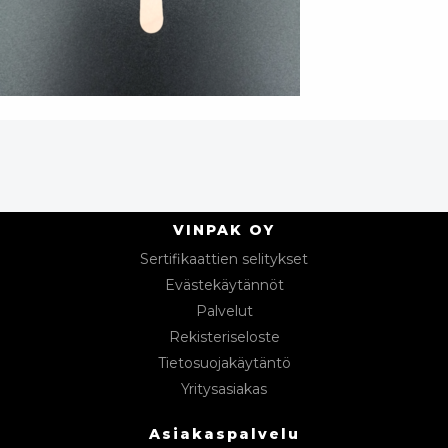
VINPAK OY
Sertifikaattien selitykset
Evästekäytännöt
Palvelut
Rekisteriseloste
Tietosuojakäytäntö
Yritysasiakas
Asiakaspalvelu