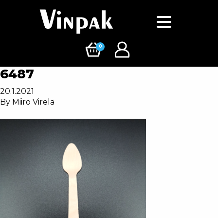
0
6487
20.1.2021
By
Miiro Virelä