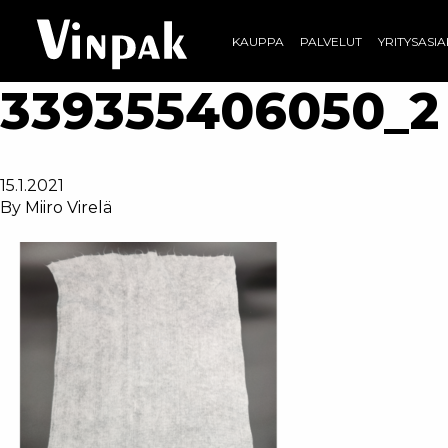
KAUPPA
PALVELUT
YRITYSASI
339355406050_2
15.1.2021
By
Miiro Virelä