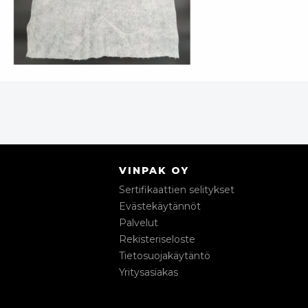
VINPAK OY
Sertifikaattien selitykset
Evästekäytännöt
Palvelut
Rekisteriseloste
Tietosuojakäytäntö
Yritysasiakas