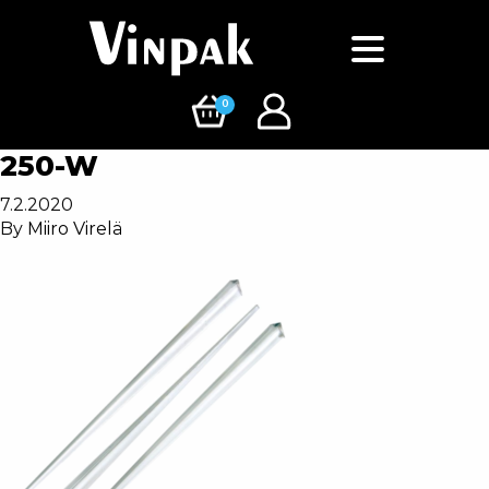
0
250-W
7.2.2020
By
Miiro Virelä