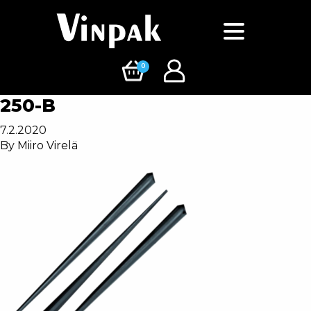
0
250-B
7.2.2020
By
Miiro Virelä