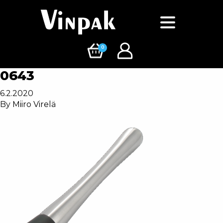
0
0643
6.2.2020
By
Miiro Virelä