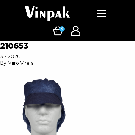
0
210653
3.2.2020
By
Miiro Virelä