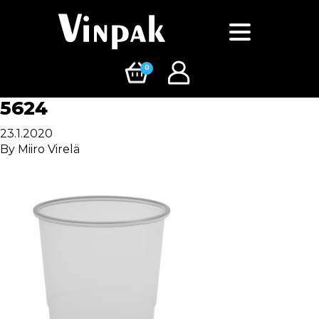
0
5624
23.1.2020
By
Miiro Virelä