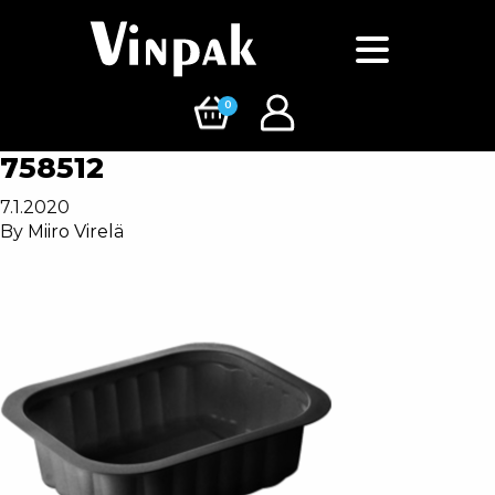
0
758512
7.1.2020
By
Miiro Virelä