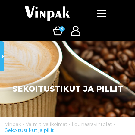
0
SEKOITUSTIKUT JA PILLIT
Vinpak
-
Valmiit Valikoimat
-
Lounasravintolat
-
Sekoitustikut ja pillit