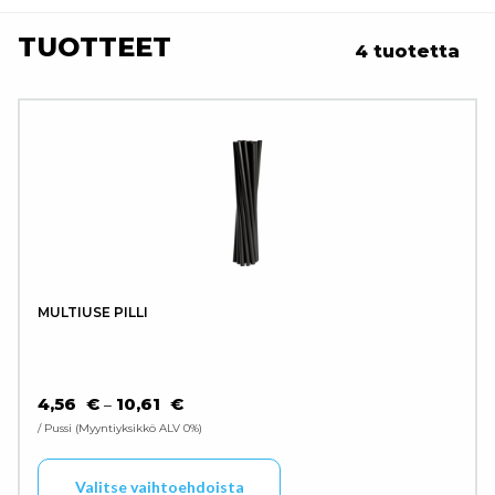
TUOTTEET
4 tuotetta
MULTIUSE PILLI
HINTALUOKKA: 4,56 € - 10,61 €
4,56
€
10,61
€
–
/ Pussi
Myyntiyksikkö ALV 0%
Tällä tuotteella on use
Valitse vaihtoehdoista