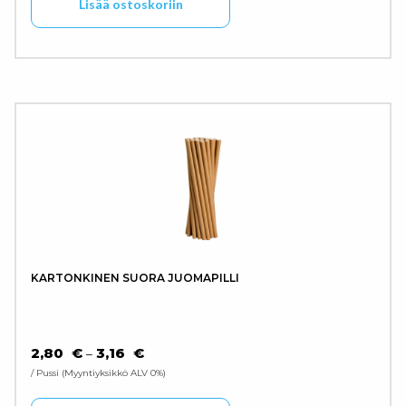
Lisää ostoskoriin
KARTONKINEN SUORA JUOMAPILLI
HINTALUOKKA: 2,80 € - 3,16 €
2,80
€
3,16
€
–
/ Pussi
Myyntiyksikkö ALV 0%
Tällä tuotteella on use