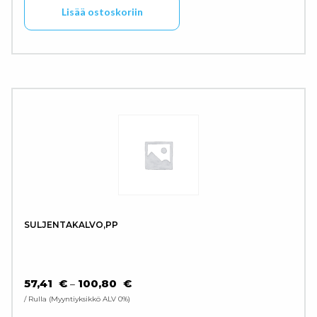
Lisää ostoskoriin
SULJENTAKALVO,PP
HINTALUOKKA: 57,41 € - 100,80 €
57,41
€
100,80
€
–
/ Rulla
Myyntiyksikkö ALV 0%
Tällä tuotteella on use