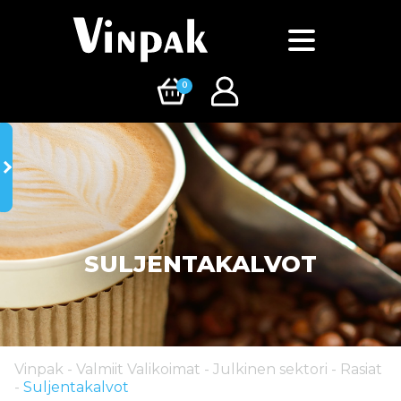
0
SULJENTAKALVOT
Vinpak
-
Valmiit Valikoimat
-
Julkinen sektori
-
Rasiat
-
Suljentakalvot